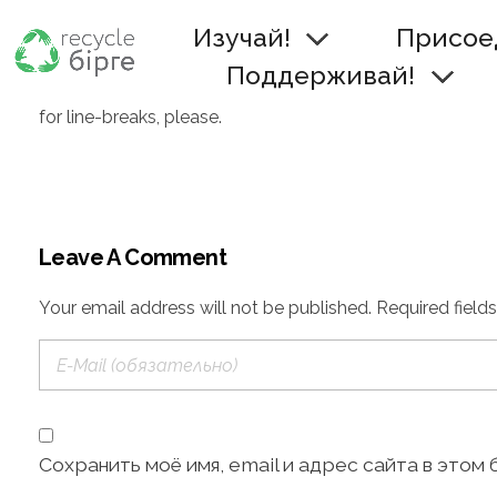
Изучай!
Присое
Поддерживай!
Terms of donation service text. Use
for line-breaks, please.
Leave A Comment
Your email address will not be published. Required field
Сохранить моё имя, email и адрес сайта в это