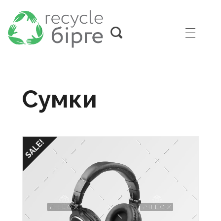
хстана
Сумки
ий
SALE!